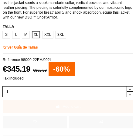
as this jacket sports a sleek mandarin collar, vertical pockets, and vibrant
leather piecing. The piecing is colorfully complemented by our most iconic logo
on the front. For superior breathability and shock absorption, equip this jacket
with our new D3O
™
Ghost Armor.
TALLA
S
L
M
XL
XXL
3XL
👕 Ver Guía de Tallas
Reference
98000-22EM/002L
€345.19
-60%
€862.98
Tax included
Add to cart