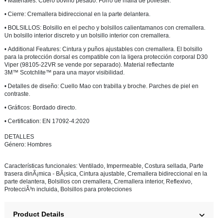
•
Materiales:
Cuero bovino pesado. Forro de malla de poliéster.
•
Cierre:
Cremallera bidireccional en la parte delantera.
•
BOLSILLOS:
Bolsillo en el pecho y bolsillos calientamanos con cremallera.
Un bolsillo interior discreto y un bolsillo interior con cremallera.
•
Additional Features:
Cintura y puños ajustables con cremallera. El bolsillo
para la protección dorsal es compatible con la ligera protección corporal D30
Viper (98105-22VR se vende por separado). Material reflectante
3M
™
Scotchlite
™
para una mayor visibilidad.
•
Detalles de diseño:
Cuello Mao con trabilla y broche. Parches de piel en
contraste.
•
Gráficos:
Bordado directo.
•
Certification:
EN 17092-4:2020
DETALLES
Género:
Hombres
Características funcionales:
Ventilado, Impermeable, Costura sellada, Parte
trasera dinÃ¡mica - BÃ¡sica, Cintura ajustable, Cremallera bidireccional en la
parte delantera, Bolsillos con cremallera, Cremallera interior, Reflexivo,
ProtecciÃ³n incluida, Bolsillos para protecciones
Product Details