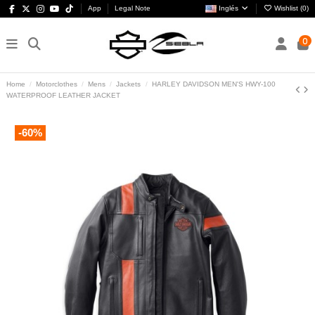
App
Legal Note
Inglés
Wishlist (
0
)
0
Home
Motorclothes
Mens
Jackets
HARLEY DAVIDSON MEN'S HWY-100
WATERPROOF LEATHER JACKET
-60%