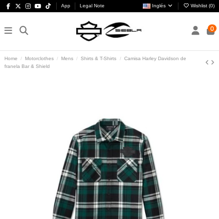
App
Legal Note
Inglés
Wishlist (
0
)
0
Home
Motorclothes
Mens
Shirts & T-Shirts
Camisa Harley Davidson de
franela Bar & Shield