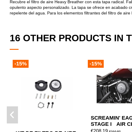
Recubre el filtro de aire Heavy Breather con esta tapa radical. F
opulento aspecto personalizado. La tapa se ofrece en acabado cro
repelente del agua. Para los elementos filtrantes del filtro de a
16 OTHER PRODUCTS IN 
-15%
-15%
SCREAMIN' EA
STAGE I AIR 
KIT
€208.19
€244.93