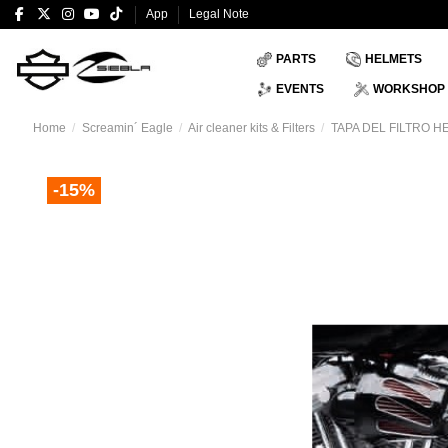
App
Legal Note
PARTS
HELMETS
EVENTS
WORKSHOP
Home
Screamin´ Eagle
Air cleaner kits & Filters
TAPA DEL FILTRO 
-15%