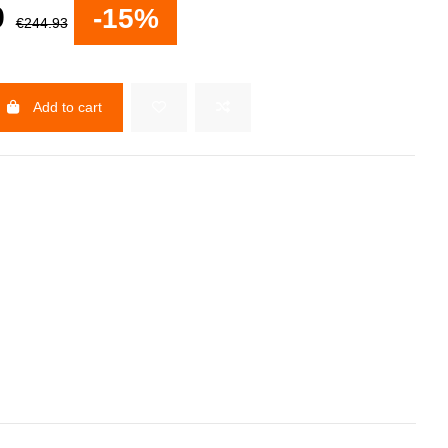
9
-15%
€244.93
Add to cart