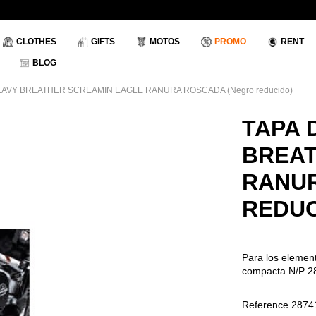
CLOTHES
GIFTS
MOTOS
PROMO
RENT
BLOG
HEAVY BREATHER SCREAMIN EAGLE RANURA ROSCADA (Negro reducido)
TAPA 
BREAT
RANU
REDUC
Para los elemento
compacta N/P 287
Reference
2874