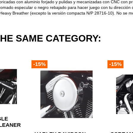
abricadas con aluminio forjado y pulidas y mecanizadas con CNC con pre
mado especular o negro rebajado para hacer juego con tu dirección de p
ire Heavy Breather (excepto la versión compacta N/P 28716-10). No se mo
THE SAME CATEGORY:
-15%
-15%
GLE
CLEANER