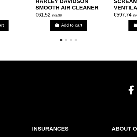
HARLEY DAVIDSON
SCREAM
SMOOTH AIR CLEANER
VENTIL
COVER SCREAMIN'
PERFOR
€61.52
€597.74
€72.38
€7
EAGLE
CLEANER
art
Add to cart
BLACK
INSURANCES
ABOUT 