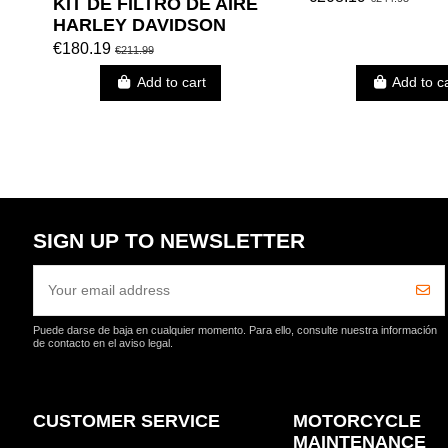
KIT DE FILTRO DE AIRE
HARLEY DAVIDSON
FASE I SCREAMIN´
€180.19
€211.99
EAGLE XL (CROMADO)
Add to cart
Add to c
SIGN UP TO NEWSLETTER
Puede darse de baja en cualquier momento. Para ello, consulte nuestra información
de contacto en el aviso legal.
CUSTOMER SERVICE
MOTORCYCLE
MAINTENANCE