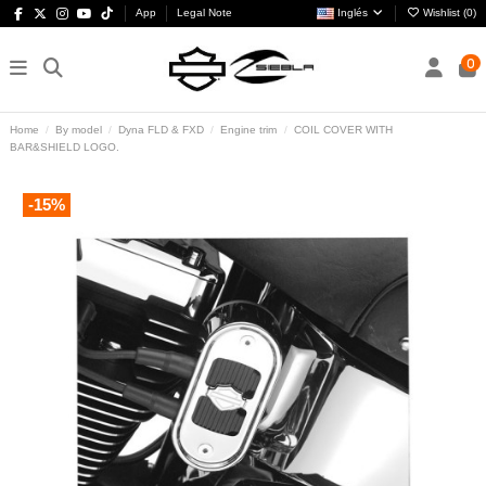
App
Legal Note
Inglés
Wishlist (
0
)
0
Home
By model
Dyna FLD & FXD
Engine trim
COIL COVER WITH
BAR&SHIELD LOGO.
-15%