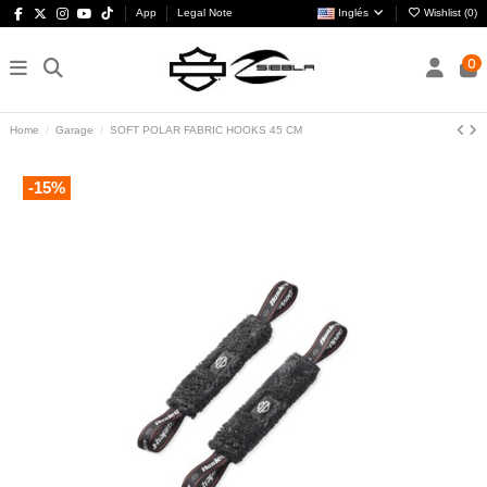
App
Legal Note
Inglés
Wishlist (
0
)
0
Home
Garage
SOFT POLAR FABRIC HOOKS 45 CM
-15%