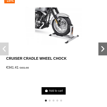
-15%
CRUISER CRADLE WHEEL CHOCK
€341.41
€401.66
Add to cart