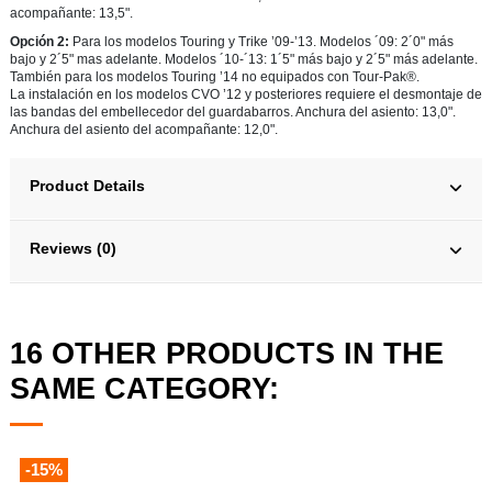
acompañante: 13,5".
Opción 2:
Para los modelos Touring y Trike ’09-’13. Modelos ´09: 2´0" más
bajo y 2´5" mas adelante. Modelos ´10-´13: 1´5" más bajo y 2´5" más adelante.
También para los modelos Touring ’14 no equipados con Tour-Pak®.
La instalación en los modelos CVO ’12 y posteriores requiere el desmontaje de
las bandas del embellecedor del guardabarros. Anchura del asiento: 13,0".
Anchura del asiento del acompañante: 12,0".
Product Details
Reviews (0)
16 OTHER PRODUCTS IN THE
SAME CATEGORY:
-15%