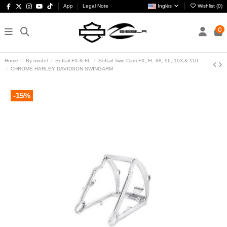
App
Legal Note
Inglés
Wishlist (
0
)
0
Home
By model
Softail FX & FL
Softail Twin Cam FX, FL 88, 96, 103,& 110
CHROME HARLEY DAVIDSON SWINGARM
-15%