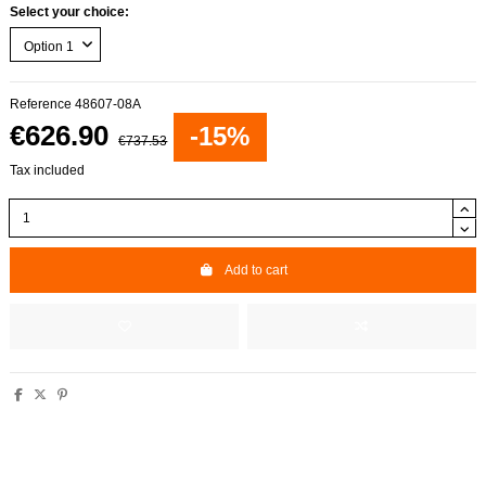
Select your choice:
Reference
48607-08A
€626.90
-15%
€737.53
Tax included
Add to cart