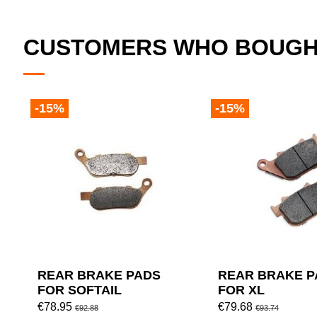
CUSTOMERS WHO BOUGHT
-15%
-15%
REAR BRAKE PADS
REAR BRAKE P
FOR SOFTAIL
FOR XL
€78.95
€79.68
€92.88
€93.74