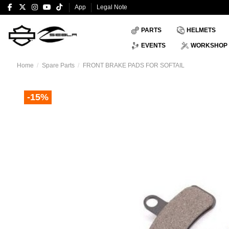
App
Legal Note
PARTS
HELMETS
EVENTS
WORKSHOP
Home
Spare Parts
FRONT BRAKE PADS FOR SOFTAIL
-15%