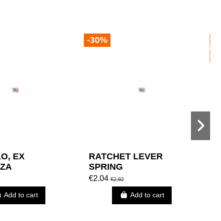
-30%
O
-
O, EX
RATCHET LEVER
K
ZA
SPRING
€2.04
€
€2.92
Add to cart
Add to cart