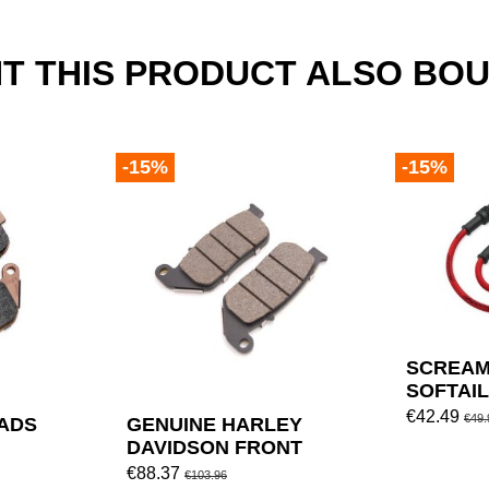
 THIS PRODUCT ALSO BOU
-15%
-15%
SCREAM
SOFTAI
WIRES S
€42.49
€49.
ADS
GENUINE HARLEY
DAVIDSON FRONT
BRAKE PADS SINCE
€88.37
€103.96