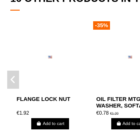
-35%
FLANGE LOCK NUT
OIL FILTER MT
WASHER, SOFT
€1.92
€0.78
€1.20
Add to cart
Add to c