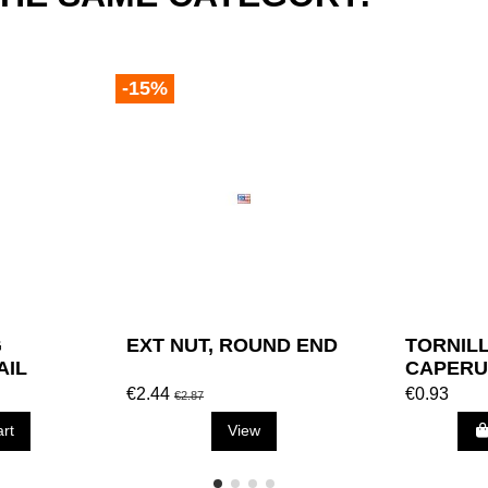
-15%
G
EXT NUT, ROUND END
TORNILL
AIL
CAPERU
€2.44
€0.93
€2.87
art
View