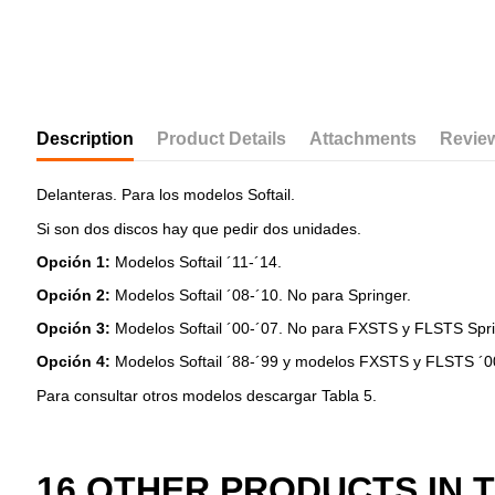
Description
Product Details
Attachments
Revie
Delanteras. Para los modelos
Softail
.
Si son dos discos hay que pedir dos unidades.
Opción 1:
Modelos Softail ´11-´14.
Opción 2:
Modelos
Softail
´08-´10. No para Springer.
Opción 3:
Modelos
Softail
´00-´07. No para FXSTS y FLSTS Spr
Opción 4:
Modelos
Softail
´88-´99 y modelos FXSTS y FLSTS ´00
Para consultar otros modelos descargar Tabla 5.
16 OTHER PRODUCTS IN 