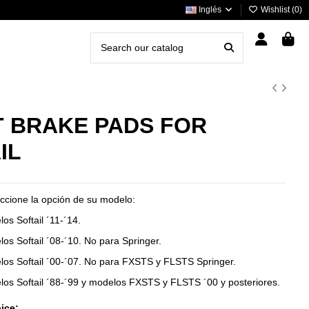
Inglés
Wishlist (
0
)
 BRAKE PADS FOR
IL
ccione la opción de su modelo:
os Softail ´11-´14.
los
Softail
´08-´10. No para Springer.
los
Softail
´00-´07. No para FXSTS y FLSTS Springer.
los
Softail
´88-´99 y modelos FXSTS y FLSTS ´00 y posteriores.
ice: