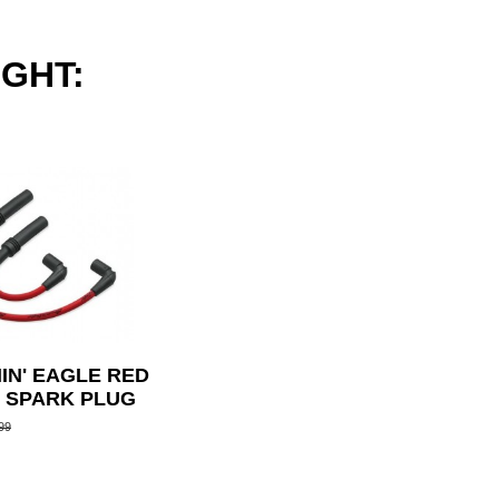
GHT:
IN' EAGLE RED
L SPARK PLUG
OFTAIL 08-16
99