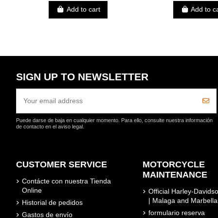
Add to cart
Add to c
SIGN UP TO NEWSLETTER
Puede darse de baja en cualquier momento. Para ello, consulte nuestra información
de contacto en el aviso legal.
CUSTOMER SERVICE
MOTORCYCLE
MAINTENANCE
Contácte con nuestra Tienda
Online
Official Harley-David
| Malaga and Marbella
Historial de pedidos
formulario reserva
Gastos de envío