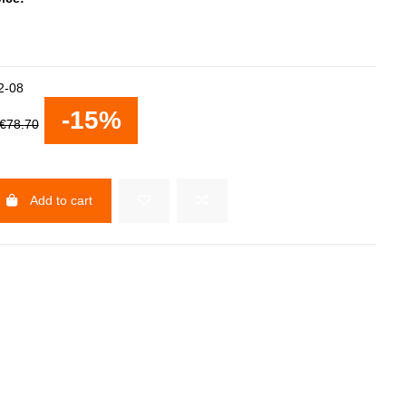
2-08
-15%
€78.70
Add to cart