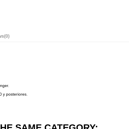
ws
(0)
inger.
 y posteriores.
THE SAME CATEGORY: