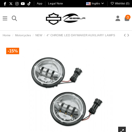
App
Legal Note
Inglés
Wishlist (
0
)
0
Home
Motorcycles
NEW
4" CHROME LED DAYMAKER AUXILIARY LAMPS
-15%