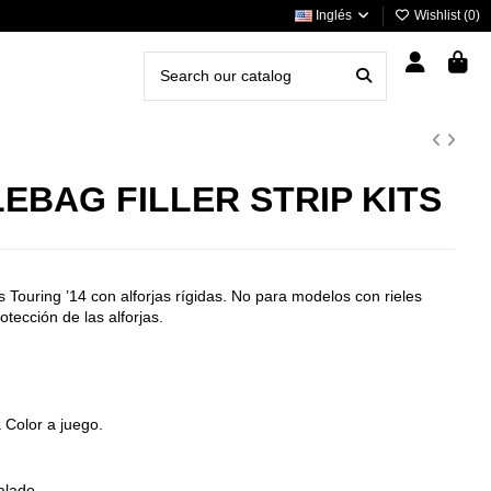
Inglés
Wishlist (
0
)
EBAG FILLER STRIP KITS
 Touring ’14 con alforjas rígidas. No para modelos con rieles
otección de las alforjas.
a Color a juego.
alado