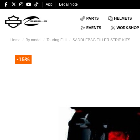
App
Legal Note
PARTS
HELMETS
EVENTS
WORKSHOP
Home
By model
Touring FLH
SADDLEBAG FILLER STRIP KITS
-15%