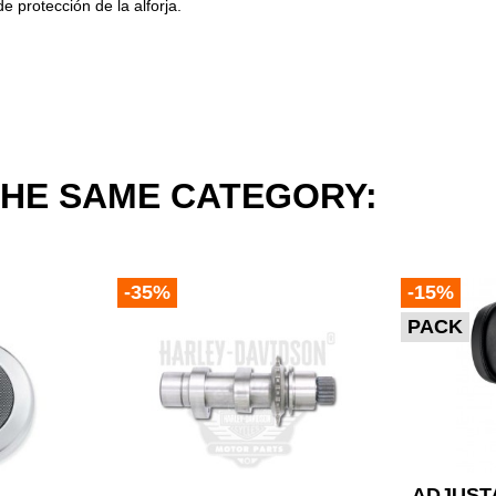
e protección de la alforja.
THE SAME CATEGORY:
-35%
-15%
PACK
ADJUST