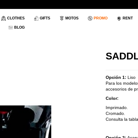
CLOTHES
GIFTS
MOTOS
PROMO
RENT
BLOG
SADDL
Opción 1:
Liso
Para los modelos
accesorios de pr
Color:
Imprimado.
Cromado.
Consulta la tabl
Opción 2:
Acan