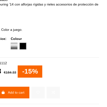
ring ’14 con alforjas rígidas y rieles accesorios de protección de
a Color a juego.
ice:
Colour
Cromado
Imprimado
1112
8
-15%
€184.33
Add to cart