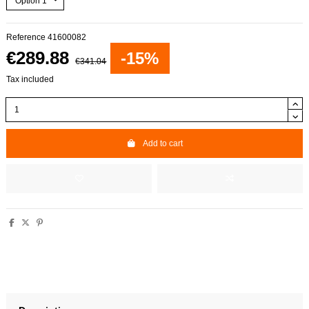
Reference
41600082
€289.88
-15%
€341.04
Tax included
Add to cart