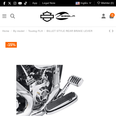
App
Legal Note
Inglés
Wishlist (
0
)
0
Home
By model
Touring FLH
BILLET STYLE REAR BRAKE LEVER
-15%