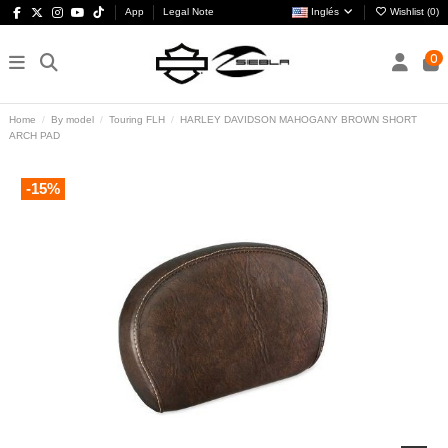
App
Legal Note
Inglés
Wishlist (
0
)
0
Home
By model
Touring FLH
HARLEY DAVIDSON MAHOGANY BROWN SHORT
ARCH PAD
-15%