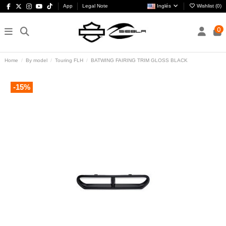
App
Legal Note
Inglés
Wishlist (
0
)
0
Home
By model
Touring FLH
BATWING FAIRING TRIM GLOSS BLACK
-15%