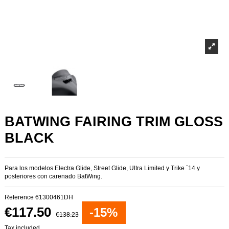
BATWING FAIRING TRIM GLOSS
BLACK
Para los modelos Electra Glide, Street Glide, Ultra Limited y Trike ´14 y
posteriores con carenado BatWing.
Reference
61300461DH
€117.50
-15%
€138.23
Tax included