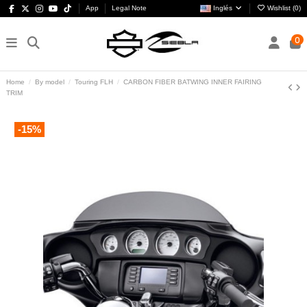
App
Legal Note
Inglés
Wishlist (
0
)
0
Home
By model
Touring FLH
CARBON FIBER BATWING INNER FAIRING
TRIM
-15%