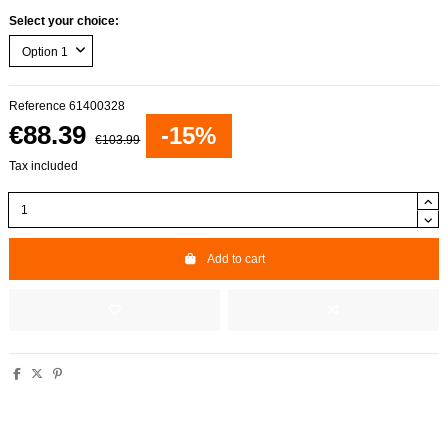
Select your choice:
Reference
61400328
€88.39
-15%
€103.99
Tax included
Add to cart