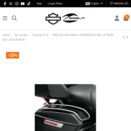
App
Legal Note
Inglés
Wishlist (
0
)
0
Home
By model
Touring FLH
RAILES AIR WING CROMADOS DE LA TAPA
DE LA ALFORJA
-15%