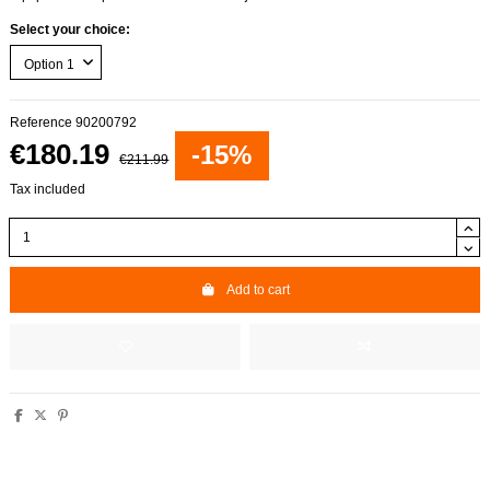
Select your choice:
Reference
90200792
€180.19
-15%
€211.99
Tax included
Add to cart