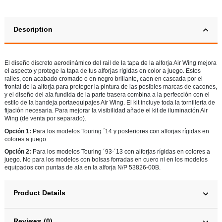
Description
El diseño discreto aerodinámico del rail de la tapa de la alforja Air Wing mejora
el aspecto y protege la tapa de tus alforjas rígidas en color a juego. Estos
railes, con acabado cromado o en negro brillante, caen en cascada por el
frontal de la alforja para proteger la pintura de las posibles marcas de cacones,
y el diseño del ala fundida de la parte trasera combina a la perfección con el
estilo de la bandeja portaequipajes Air Wing. El kit incluye toda la tornilleria de
fijación necesaria. Para mejorar la visibilidad añade el kit de iluminación Air
Wing (de venta por separado).
Opción 1:
Para los modelos Touring ´14 y posteriores con alforjas rígidas en
colores a juego.
Opción 2:
Para los modelos Touring ´93-´13 con alforjas rígidas en colores a
juego. No para los modelos con bolsas forradas en cuero ni en los modelos
equipados con puntas de ala en la alforja N/P 53826-00B.
Product Details
Reviews (0)