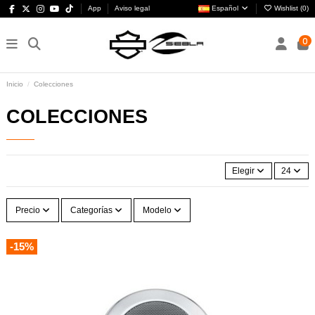
App
Aviso legal
Español
Wishlist (
0
)
0
Inicio
Colecciones
COLECCIONES
Elegir
24
Precio
Categorías
Modelo
-15%