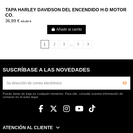
TAPA HARLEY DAVIDSON DEL ENCENDIDO H-D MOTOR
CO.
36,89 €
43,40 €
Añadir al carrito
1
2
3
…
5
SUSCRÍBASE A LAS NOVEDADES
Puede darse de baja en cualquier momento. Para ello, consulte nuestra información de
contacto en el aviso legal.
ATENCIÓN AL CLIENTE