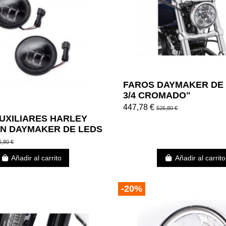
FAROS DAYMAKER DE 
3/4 CROMADO"
447,78 €
526,80 €
UXILIARES HARLEY
N DAYMAKER DE LEDS
S"
6,80 €
Añadir al carrito
Añadir al carrito
-20%