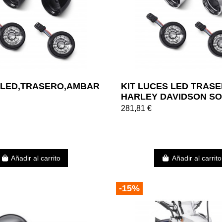
S,LED,TRASERO,AMBAR
KIT LUCES LED TRAS
HARLEY DAVIDSON SO
CON DISTINTIVO - CR
281,81 €
Añadir al carrito
Añadir al carrito
-15%