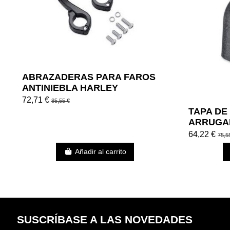
ABRAZADERAS PARA FAROS
ANTINIEBLA HARLEY
DAVIDSON DE 2.5 EN
72,71 €
85,55 €
PROTECCIÓN DE MOTOR...
TAPA DE
ARRUGA
64,22 €
75,5
Añadir al carrito
SUSCRÍBASE A LAS NOVEDADES