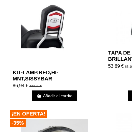
TAPA DE
BRILLAN
53,69 €
63,1
KIT-LAMP,RED,HI-
MNT,SISSYBAR
86,94 €
133,75 €
Añadir al carrito
¡EN OFERTA!
-35%