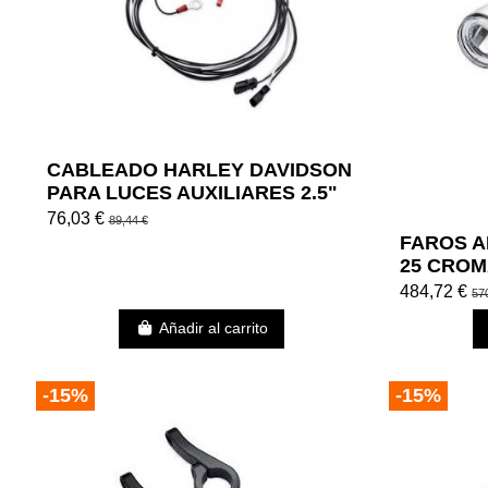
CABLEADO HARLEY DAVIDSON
PARA LUCES AUXILIARES 2.5"
(SOFTAIL Y DYNA)
76,03 €
89,44 €
FAROS A
25 CRO
484,72 €
57
Añadir al carrito
-15%
-15%