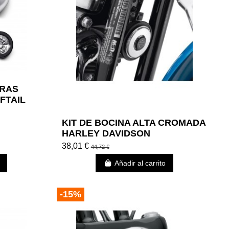
ERAS
FTAIL
OMADO
KIT DE BOCINA ALTA CROMADA
HARLEY DAVIDSON
38,01 €
44,72 €
Añadir al carrito
-15%