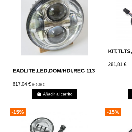
KIT,TLT
281,81 €
EADLITE,LED,DOM/HDI,REG 113
617,04 €
949,29 €
Añadir al carrito
-15%
-15%