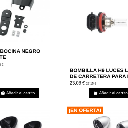
 BOCINA NEGRO
TE
6 €
BOMBILLA H9 LUCES 
DE CARRETERA PARA
DAVIDSON
23,08 €
27,15 €
Añadir al carrito
Añadir al carrito
¡EN OFERTA!