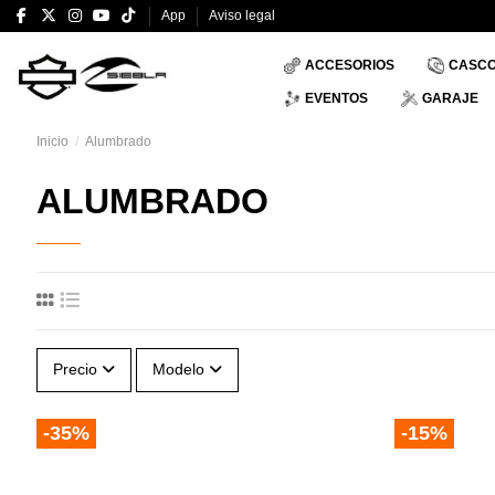
App
Aviso legal
ACCESORIOS
CASC
EVENTOS
GARAJE
Inicio
Alumbrado
ALUMBRADO
Precio
Modelo
-35%
-15%