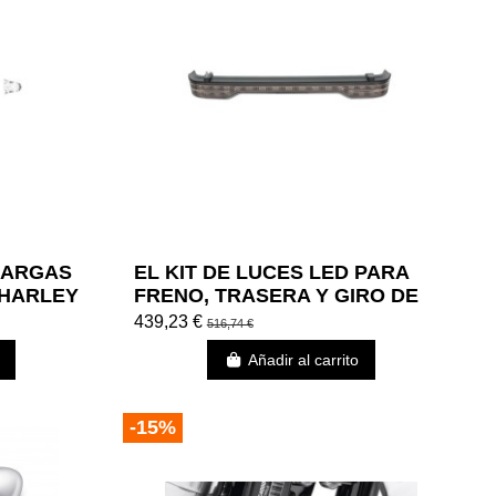
LARGAS
EL KIT DE LUCES LED PARA
 HARLEY
FRENO, TRASERA Y GIRO DE
KING TOUR-PAK
439,23 €
516,74 €
Añadir al carrito
-15%