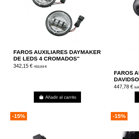
FAROS AUXILIARES DAYMAKER
DE LEDS 4 CROMADOS"
342,15 €
402,53 €
FAROS A
DAVIDSO
4 NEGRO
447,78 €
52
Añadir al carrito
-15%
-15%