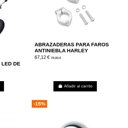
ABRAZADERAS PARA FAROS
ANTINIEBLA HARLEY
DAVIDSON DE 2.5 EN
67,12 €
78,96 €
PROTECCIÓN DE MOTOR
 LED DE
(DYNA,...
Añadir al carrito
-15%