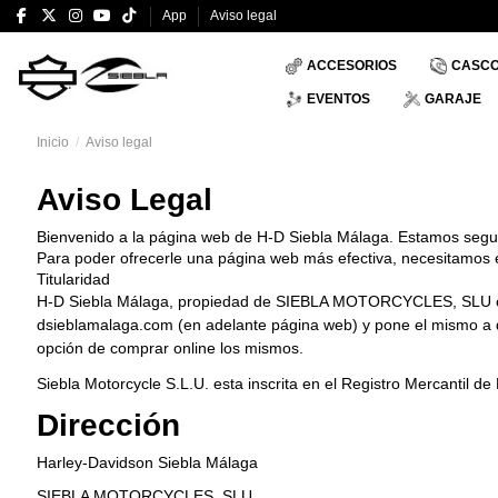
App
Aviso legal
ACCESORIOS
CASC
EVENTOS
GARAJE
Inicio
Aviso legal
Aviso Legal
Bienvenido a la página web de H-D Siebla Málaga. Estamos seguro
Para poder ofrecerle una página web más efectiva, necesitamos e
Titularidad
H-D Siebla Málaga, propiedad de
SIEBLA MOTORCYCLES, SLU
c
dsieblamalaga.com (en adelante página web) y pone el mismo a dis
opción de comprar online los mismos.
Siebla Motorcycle S.L.U. esta inscrita en el Registro Mercantil d
Dirección
Harley-Davidson Siebla Málaga
SIEBLA MOTORCYCLES, SLU