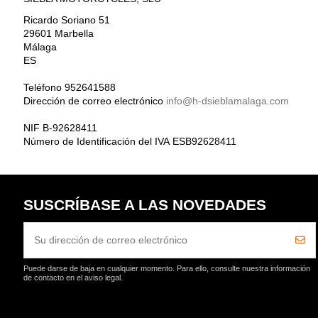
Ricardo Soriano 51
29601 Marbella
Málaga
ES
Teléfono 952641588
Dirección de correo electrónico
info@h-dsieblamalaga.com
NIF B-92628411
Número de Identificación del IVA ESB92628411
SUSCRÍBASE A LAS NOVEDADES
Puede darse de baja en cualquier momento. Para ello, consulte nuestra información
de contacto en el aviso legal.