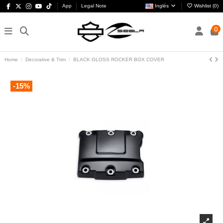
App
Legal Note
Inglés
Wishlist (
0
)
0
Home
Decorative & Trim
BLACK GLOSS ROCKER BOX COVER
-15%