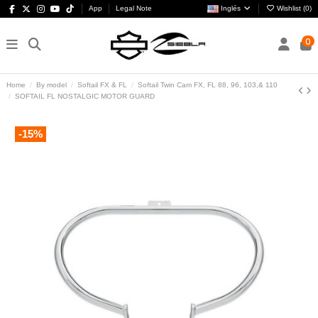
App
Legal Note
Inglés
Wishlist (
0
)
0
Home
By model
Softail FX & FL
Softail Twin Cam FX, FL 88, 96, 103,& 110
SOFTAIL FL NOSTALGIC MOTOR GUARD
-15%