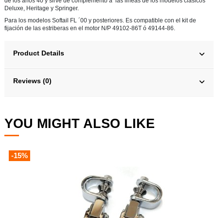
de los años 40 y sirve de complemento a las lineas de los modelos clásicos
Deluxe, Heritage y Springer.
Para los modelos Softail FL ´00 y posteriores. Es compatible con el kit de
fijación de las estriberas en el motor N/P 49102-86T ó 49144-86.
Product Details
Reviews (0)
YOU MIGHT ALSO LIKE
-15%