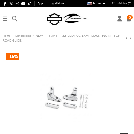
App
Legal Note
Inglés
Wishlist (
0
)
0
Home
Motorcycles
NEW
Touring
2.5 LED FOG LAMP MOUNTING KIT FOR
ROAD GLIDE
-15%