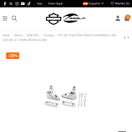
App
Aviso legal
Español
Wishlist (
0
)
0
Inicio
Motos
NUEVAS
Touring
KIT DE FIJACIÓN FAROS ANTINIEBLA DE
LED DE 2.5 PARA ROAD GLIDE
-15%