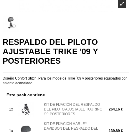
RESPALDO DEL PILOTO
AJUSTABLE TRIKE '09 Y
POSTERIORES
Diseño Confort Stitch. Para los modelos Trike ´09 y posteriores equipados con
asiento acanalado.
Este pack contiene
KIT DE FIJACIÓN DEL RESPALDO
1x
DEL PILOTO AJUSTABLE TOURING
264,16 €
'09-POSTERIORES
KIT DE FIJACIÓN HARLEY
DAVIDSON DEL RESPALDO DEL
1x
139,89 €