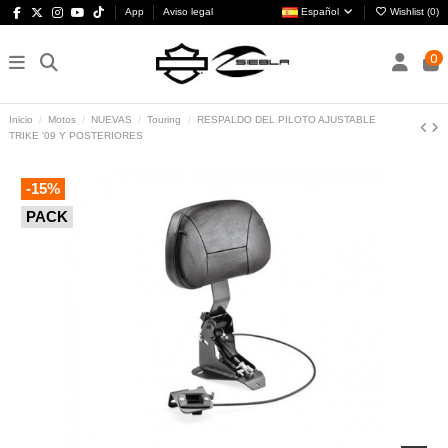
App
Aviso legal
Español
Wishlist (
0
)
0
Inicio
Motos
NUEVAS
Touring
RESPALDO DEL PILOTO AJUSTABLE
TRIKE '09 Y POSTERIORES
-15%
PACK