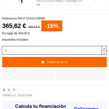
PILOTO AJUSTABLE TOURING '97-
'08
Referencia
PACK 52423+54099
365,62 €
-15%
430,14 €
En lugar de 404,05 €
Impuestos incluidos
Añadir al carrito
54099-10
52423-09A