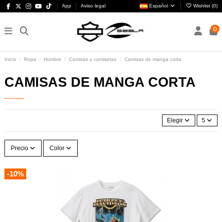
App
Aviso legal
Español
Wishlist (
0
)
0
Inicio
Ropa
Hombre
Camisas y camisetas
Camisas de manga corta
CAMISAS DE MANGA CORTA
Elegir
5
Precio
Color
-10%