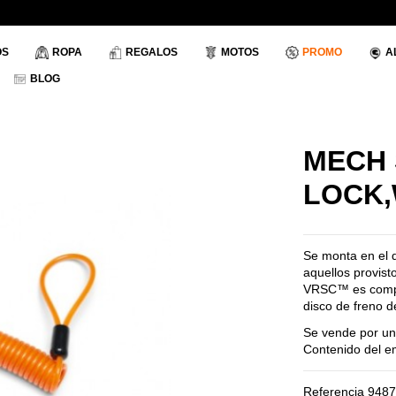
OS
ROPA
REGALOS
MOTOS
PROMO
A
BLOG
MECH 
LOCK
Se monta en el d
aquellos provist
VRSC
™
es compa
disco de freno d
Se vende por un
Contenido del em
Referencia
9487