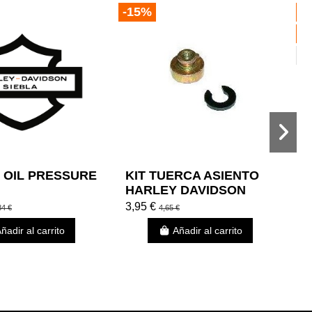
-15%
¡
-
P
 OIL PRESSURE
KIT TUERCA ASIENTO
A
HARLEY DAVIDSON
H
2
3,95 €
1
84 €
4,65 €
ñadir al carrito
Añadir al carrito