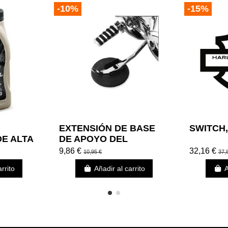
-10%
-15%
SWITCH,
EXTENSIÓN DE BASE
DE ALTA
DE APOYO DEL
LEY-
CABALLETE LATERAL
32,16 €
9,86 €
37,
10,95 €
HARLEY DAVIDSON
rrito
Añadir al carrito
A