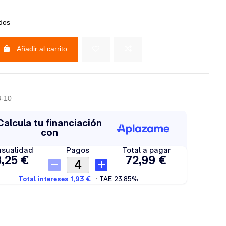
idos
Añadir al carrito
3-10