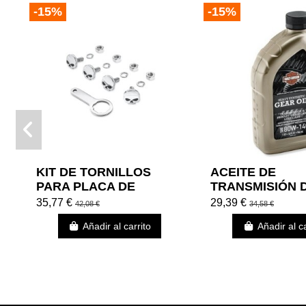
-15%
-15%
KIT DE TORNILLOS
ACEITE DE
PARA PLACA DE
TRANSMISIÓN 
MATRÍCULA, CALAVERA
DENSIDAD HAR
35,77 €
29,39 €
42,08 €
34,58 €
DAVIDSON
Añadir al carrito
Añadir al ca