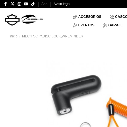
App
Aviso legal
ACCESORIOS
CASC
EVENTOS
GARAJE
Inicio
MECH SCTY,DISC LOCK,WREMINDER