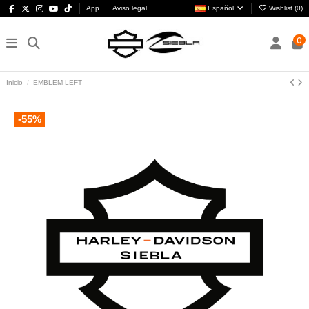
App
Aviso legal
Español
Wishlist (
0
)
0
Inicio
EMBLEM LEFT
-55%