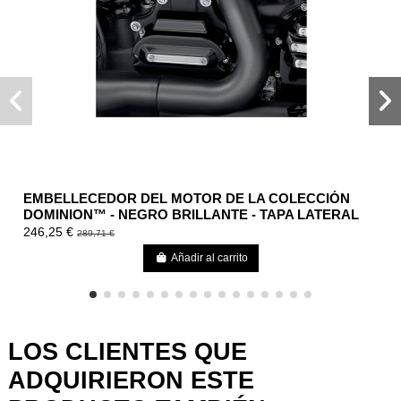
EMBELLECEDOR DEL MOTOR DE LA COLECCIÓN
DOMINION™ - NEGRO BRILLANTE - TAPA LATERAL
DE LA...
246,25 €
289,71 €
Añadir al carrito
LOS CLIENTES QUE
ADQUIRIERON ESTE