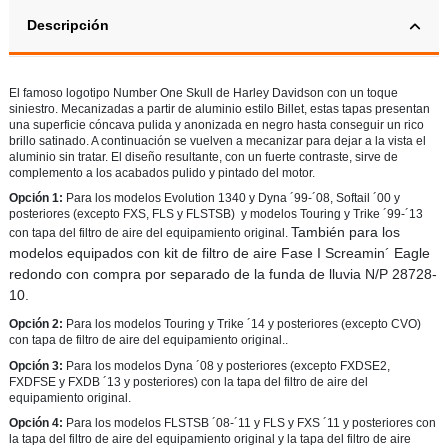
Descripción
El famoso logotipo Number One Skull de Harley Davidson con un toque
siniestro. Mecanizadas a partir de aluminio estilo Billet, estas tapas presentan
una superficie cóncava pulida y anonizada en negro hasta conseguir un rico
brillo satinado. A continuación se vuelven a mecanizar para dejar a la vista el
aluminio sin tratar. El diseño resultante, con un fuerte contraste, sirve de
complemento a los acabados pulido y pintado del motor.
Opción 1:
Para los modelos Evolution 1340 y Dyna ´99-´08, Softail ´00 y
posteriores (excepto FXS, FLS y FLSTSB) y modelos Touring y Trike ´99-´13
También para los
con tapa del filtro de aire del equipamiento original.
modelos equipados con kit de filtro de aire Fase I Screamin´ Eagle
redondo con compra por separado de la funda de lluvia N/P 28728-
10.
Opción 2:
Para los modelos Touring y Trike ´14 y posteriores (excepto CVO)
con tapa de filtro de aire del equipamiento original..
Opción 3:
Para los modelos Dyna ´08 y posteriores (excepto FXDSE2,
FXDFSE y FXDB ´13 y posteriores) con la tapa del filtro de aire del
equipamiento original.
Opción 4:
Para los modelos FLSTSB ´08-´11 y FLS y FXS ´11 y posteriores con
la tapa del filtro de aire del equipamiento original y la tapa del filtro de aire