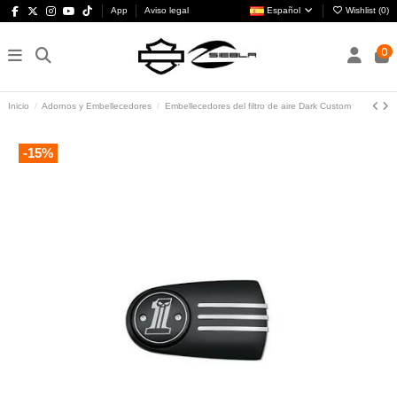
App
Aviso legal
Español
Wishlist (
0
)
0
Inicio
Adornos y Embellecedores
Embellecedores del filtro de aire Dark Custom
-15%