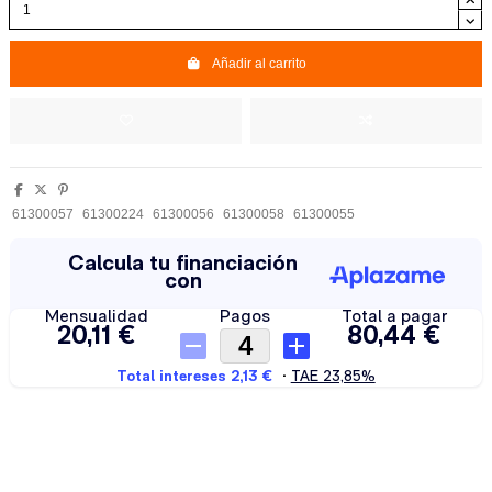
Añadir al carrito
61300057
61300224
61300056
61300058
61300055