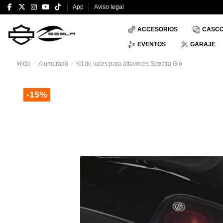
App
Aviso legal
ACCESORIOS
CASC
EVENTOS
GARAJE
Inicio
Alumbrado
Kit de luces para altavoces Spectra Glo
-15%