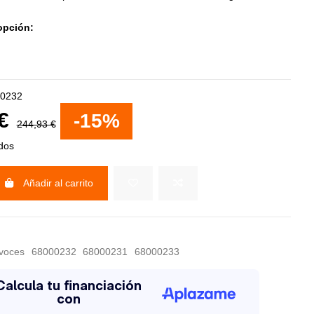
opción:
0232
 €
-15%
244,93 €
idos
Añadir al carrito
avoces
68000232
68000231
68000233