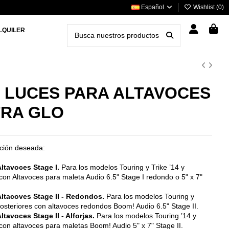
Español
Wishlist (
0
)
LQUILER
E LUCES PARA ALTAVOCES
RA GLO
pción deseada:
ltavoces Stage I
.
Para los modelos Touring y Trike ’14 y
con Altavoces para maleta Audio 6.5" Stage I redondo o 5" x 7"
Altacoves Stage II - Redondos.
Para los modelos Touring y
posteriores con altavoces redondos Boom! Audio 6.5" Stage II.
ltavoces Stage II - Alforjas.
Para los modelos Touring ’14 y
con altavoces para maletas Boom! Audio 5" x 7" Stage II.