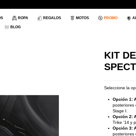
OS
ROPA
REGALOS
MOTOS
PROMO
A
BLOG
KIT D
SPECT
Seleccione la o
Opción 1:
A
posteriores 
Stage I.
Opción 2: 
Trike ’14 y 
Opción 3: A
posteriores 