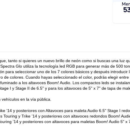
ue, tanto si quieres un nuevo brillo de neón como si buscas una luz q
ma Spectra Glo utiliza la tecnología led RGB para generar más de 500 to
n para seleccionar uno de los 7 colores básicos y después introducir la
ro de colores. Cuando hayas seleccionado el color, podrás elegir entr
fuminado a los altavoces Boom! Audio. Los compactos leds se instalan b
age I y Stage II de 6.5" y para los altavoces de 5" x 7" de tapa de malet
vehículos en la vía pública.
ike ’14 y posteriores con Altavoces para maleta Audio 6.5" Stage I redo
 Touring y Trike ’14 y posteriores con altavoces redondos Boom! Audio
uring ’14 y posteriores con altavoces para maletas Boom! Audio 5" x 7