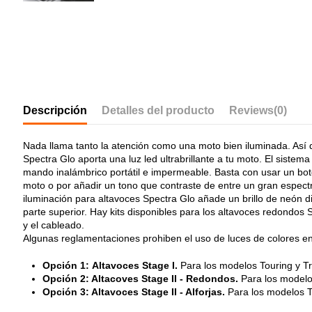
Descripción
Detalles del producto
Reviews
(0)
Nada llama tanto la atención como una moto bien iluminada. Así q
Spectra Glo aporta una luz led ultrabrillante a tu moto. El siste
mando inalámbrico portátil e impermeable. Basta con usar un botó
moto o por añadir un tono que contraste de entre un gran espect
iluminación para altavoces Spectra Glo añade un brillo de neón di
parte superior. Hay kits disponibles para los altavoces redondos St
y el cableado.
Algunas reglamentaciones prohiben el uso de luces de colores en 
Opción 1: Altavoces Stage I.
Para los modelos Touring y Tr
Opción 2: Altacoves Stage II - Redondos.
Para los modelos
Opción 3: Altavoces Stage II - Alforjas.
Para los modelos To