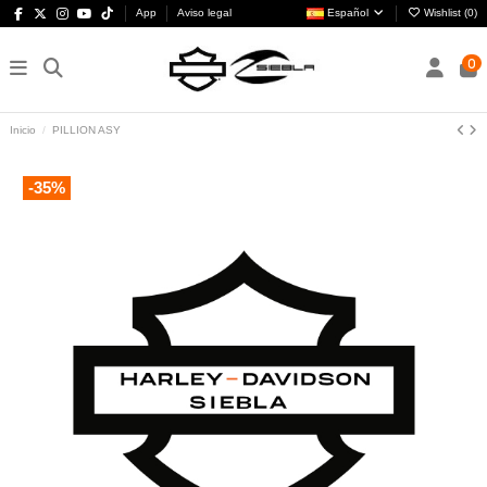
App
Aviso legal
Español
Wishlist (
0
)
0
Inicio
PILLION ASY
-35%