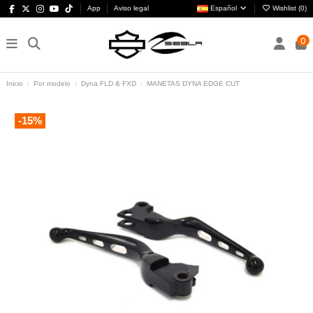
App
Aviso legal
Español
Wishlist (
0
)
0
Inicio
Por modelo
Dyna FLD & FXD
MANETAS DYNA EDGE CUT
-15%