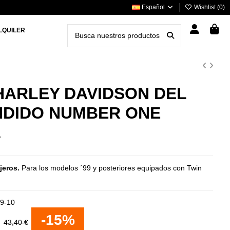
Español
Wishlist (
0
)
LQUILER
HARLEY DAVIDSON DEL
DIDO NUMBER ONE
L
jeros.
Para los modelos ´99 y posteriores equipados con Twin
9-10
€
-15%
43,40 €