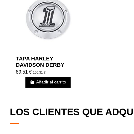
TAPA HARLEY
DAVIDSON DERBY
NUMBER ONE SKULL
89,51 €
105,31 €
Añadir al carrito
LOS CLIENTES QUE ADQ