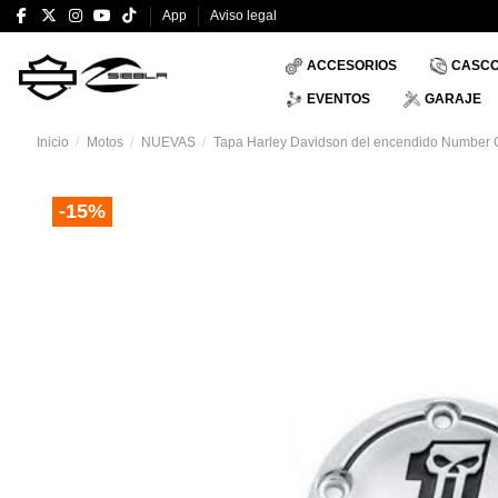
App
Aviso legal
ACCESORIOS
CASC
EVENTOS
GARAJE
Inicio
Motos
NUEVAS
Tapa Harley Davidson del encendido Number 
-15%