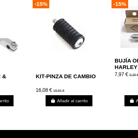
-15%
-15%
BUJÍA O
HARLEY 
TWIN CA
7,97 €
9,38 
 &
KIT-PINZA DE CAMBIO
16,08 €
18,91 €
rrito
Añadir al carrito
A