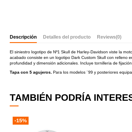
Descripción
Detalles del producto
Reviews
(0)
El siniestro logotipo de Nº1 Skull de Harley-Davidson viste la mo
acabado consiste en un logotipo Dark Custom Skull con relleno en
profundidad y dimensión adicionales. Incluye tornilleria de fijaci
Tapa con 5 agujeros.
Para los modelos ´99 y posteriores equi
TAMBIÉN PODRÍA INTERE
-15%