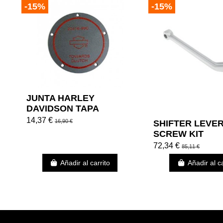
-15%
-15%
JUNTA HARLEY
DAVIDSON TAPA
EMBRAGUE
14,37 €
16,90 €
SHIFTER LEVER
SCREW KIT
72,34 €
85,11 €
Añadir al carrito
Añadir al ca