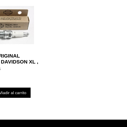
RIGINAL
DAVIDSON XL ,
M 6R12
€
ñadir al carrito