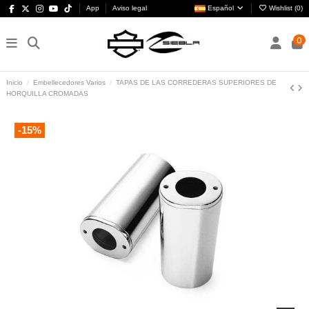
App
Aviso legal
Español
Wishlist (
0
)
0
Inicio
Embellecedores Varios
TAPAS DE LAS CORREDERAS SUPERIORES DE
HORQUILLA CROMADAS
-15%