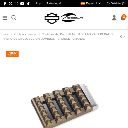
App
Aviso legal
Español
Wishlist (
0
)
0
Inicio
Por tipo accesorio
Controles del Pie
ALMOHADILLAS PARA PEDAL DE
FRENO DE LA COLECCIÓN DOMINION - BRONCE - GRANDE
-15%