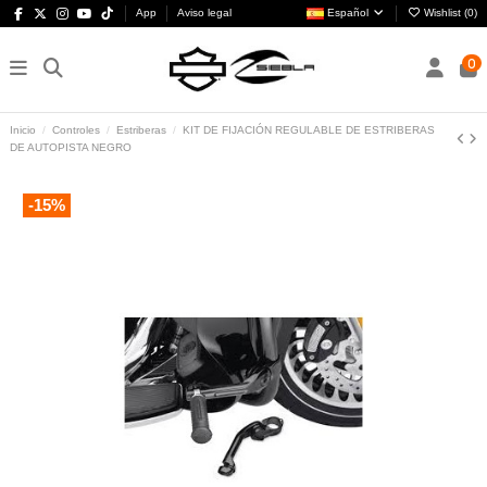
App
Aviso legal
Español
Wishlist (
0
)
0
Inicio
Controles
Estriberas
KIT DE FIJACIÓN REGULABLE DE ESTRIBERAS
DE AUTOPISTA NEGRO
-15%