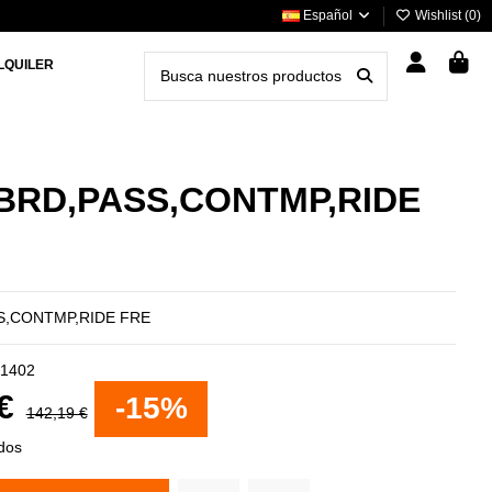
Español
Wishlist (
0
)
LQUILER
TBRD,PASS,CONTMP,RIDE
S,CONTMP,RIDE FRE
1402
 €
-15%
142,19 €
idos