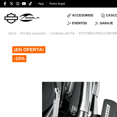
App
Aviso legal
ACCESORIOS
CASC
EVENTOS
GARAJE
Inicio
Por tipo accesorio
Controles del Pie
KIT,FTBRD,PASS,CONTMP
¡EN OFERTA!
-15%