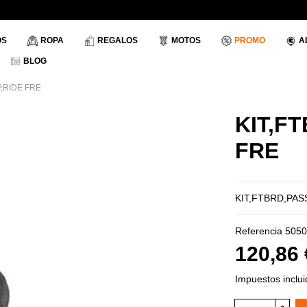
OS
ROPA
REGALOS
MOTOS
PROMO
A
BLOG
,RIDE FRE
KIT,F
FRE
KIT,FTBRD,PAS
Referencia
5050
120,86
Impuestos inclu