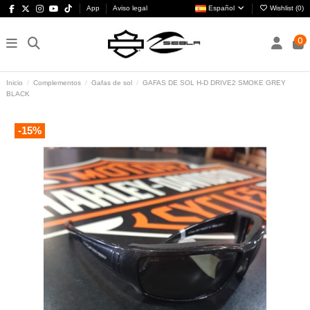
App
Aviso legal
Español
Wishlist (
0
)
0
Inicio
Complementos
Gafas de sol
GAFAS DE SOL H-D DRIVE2 SMOKE GREY
BLACK
-15%