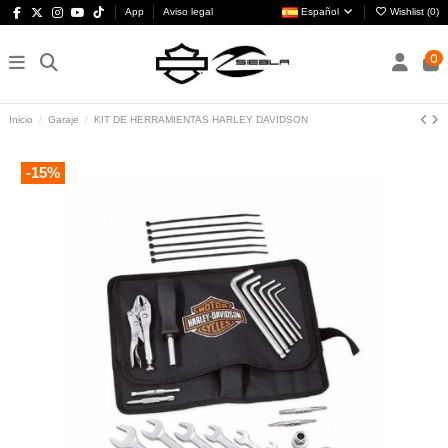
App
Aviso legal
Español
Wishlist (
0
)
0
Inicio
Garaje
KIT DE HERRAMIENTAS HARLEY DAVIDSON
-15%