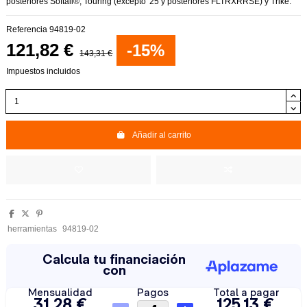
posteriores Softail®, Touring (excepto '25 y posteriores FLTRXRRSE) y Trike.
Referencia
94819-02
121,82 €
-15%
143,31 €
Impuestos incluidos
Añadir al carrito
herramientas
94819-02