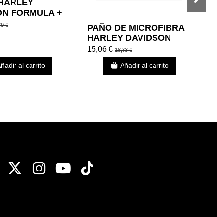
 HARLEY
ON FORMULA +
89 €
PAÑO DE MICROFIBRA
K
HARLEY DAVIDSON
D
PARA LIMPIEZA AL
S
15,06 €
7
18,83 €
DETALLES
C
ñadir al carrito
Añadir al carrito
E