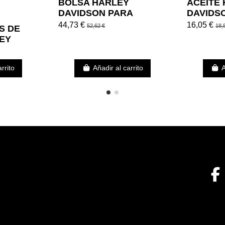
BOLSA HARLEY
ACEITE
DAVIDSON PARA
DAVIDS
MANILLAR/HORQUILLA
44,73 €
16,05 €
52,62 €
18,
S DE
20CM
LEY
rrito
Añadir al carrito
A