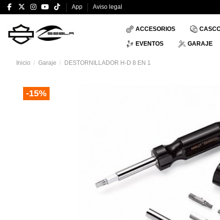
App
Aviso legal
ACCESORIOS
CASC
EVENTOS
GARAJE
Inicio
Garaje
DESTORNILLADOR H-D 8 EN 1
-15%