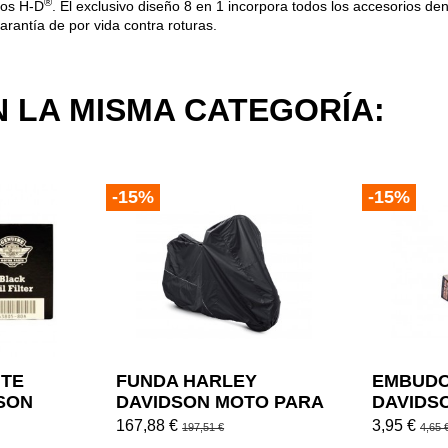
®
tos H-D
. El exclusivo diseño 8 en 1 incorpora todos los accesorios den
rantía de por vida contra roturas.
 LA MISMA CATEGORÍA:
-15%
-15%
ITE
FUNDA HARLEY
EMBUDO
SON
DAVIDSON MOTO PARA
DAVIDS
INTERIOR / EXTERIOR
LLENAD
167,88 €
3,95 €
197,51 €
4,65 
PREMIUM
DE VIAJ