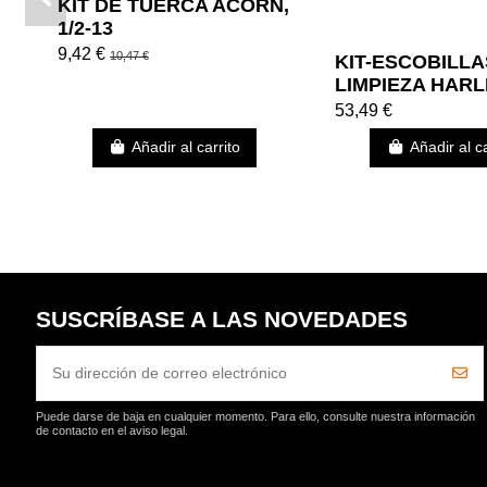
KIT DE TUERCA ACORN,
1/2-13
9,42 €
10,47 €
KIT-ESCOBILLA
LIMPIEZA HAR
DAVIDSON
53,49 €
Añadir al carrito
Añadir al ca
SUSCRÍBASE A LAS NOVEDADES
Puede darse de baja en cualquier momento. Para ello, consulte nuestra información
de contacto en el aviso legal.