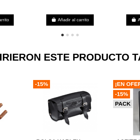
rrito
Añadir al carrito
A
UIRIERON ESTE PRODUCTO 
-15%
¡EN OFE
-15%
PACK