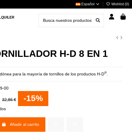
Español
Wishlist (
0
)
LQUILER
RNILLADOR H-D 8 EN 1
®
dónea para la mayoría de tornillos de los productos H-D
.
9-00
€
-15%
32,86 €
idos
Añadir al carrito