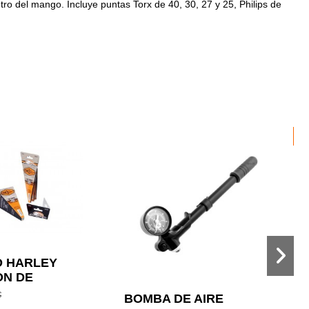
tro del mango. Incluye puntas Torx de 40, 30, 27 y 25, Philips de
-
 HARLEY
ON DE
O DE ACEITE
€
BOMBA DE AIRE
I
E