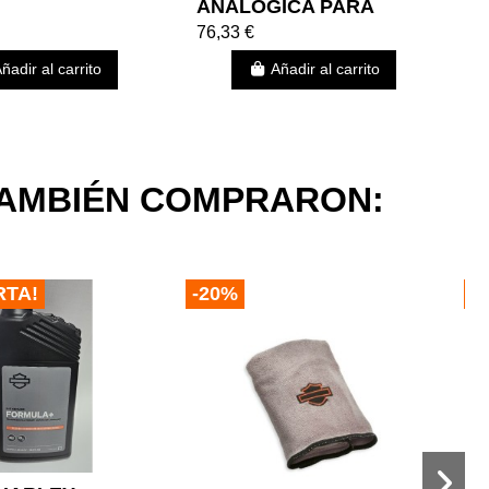
ANALOGICA PARA
P
SUSPENSIÓN HARLEY
N
76,33 €
6
DAVIDSON TOURING
ñadir al carrito
Añadir al carrito
TAMBIÉN COMPRARON:
RTA!
-20%
-