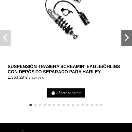
SUSPENSIÓN TRASERA SCREAMIN' EAGLE/ÖHLINS
CON DEPÓSITO SEPARADO PARA HARLEY
DAVIDSON...
1.363,29 €
1.514,76 €
Añadir al carrito