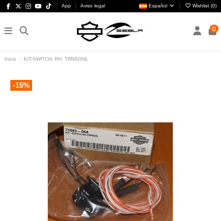
App
Aviso legal
Español
Wishlist (
0
)
0
Inicio
KIT-SWITCH, RH, TRNSGNL
-15%