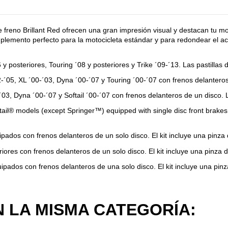
de freno Brillant Red ofrecen una gran impresión visual y destacan tu m
plemento perfecto para la motocicleta estándar y para redondear el ac
 posteriores, Touring ´08 y posteriores y Trike ´09-´13. Las pastillas
05, XL ´00-´03, Dyna ´00-´07 y Touring ´00-´07 con frenos delanteros 
03, Dyna ´00-´07 y Softail ´00-´07 con frenos delanteros de un disco. 
tail® models (except Springer™) equipped with single disc front brakes.
dos con frenos delanteros de un solo disco. El kit incluye una pinza de
res con frenos delanteros de un solo disco. El kit incluye una pinza de
ados con frenos delanteros de una solo disco. El kit incluye una pinza 
 LA MISMA CATEGORÍA: