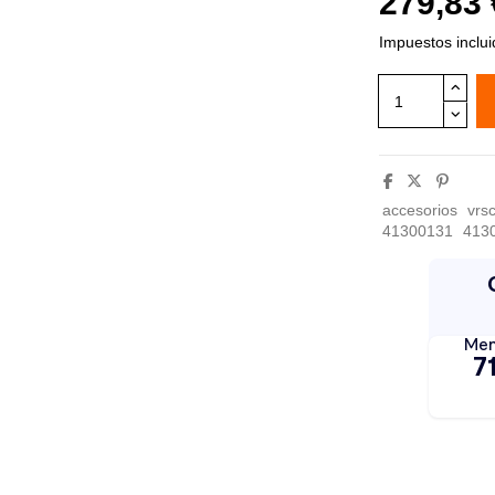
279,83
Impuestos inclu
accesorios
vrs
41300131
413