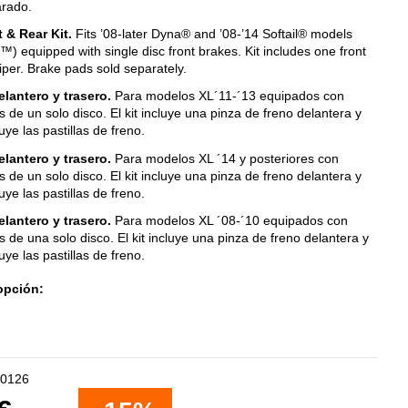
rado.
 & Rear Kit.
Fits ’08-later Dyna® and ’08-’14 Softail® models
™) equipped with single disc front brakes. Kit includes one front
iper. Brake pads sold separately.
elantero y trasero.
Para modelos XL´11-´13 equipados con
s de un solo disco. El kit incluye una pinza de freno delantera y
uye las pastillas de freno.
elantero y trasero.
Para modelos XL ´14 y posteriores con
s de un solo disco. El kit incluye una pinza de freno delantera y
uye las pastillas de freno.
elantero y trasero.
Para modelos XL ´08-´10 equipados con
s de una solo disco. El kit incluye una pinza de freno delantera y
uye las pastillas de freno.
opción:
0126