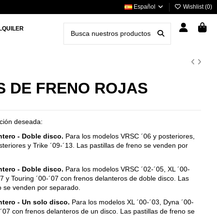
Español
Wishlist (
0
)
LQUILER
S DE FRENO ROJAS
pción deseada:
tero - Doble disco.
Para los modelos VRSC ´06 y posteriores,
steriores y Trike ´09-´13. Las pastillas de freno se venden por
tero - Doble disco.
Para los modelos VRSC ´02-´05, XL ´00-
7 y Touring ´00-´07 con frenos delanteros de doble disco. Las
no se venden por separado.
tero - Un solo disco.
Para los modelos XL ´00-´03, Dyna ´00-
-´07 con frenos delanteros de un disco. Las pastillas de freno se