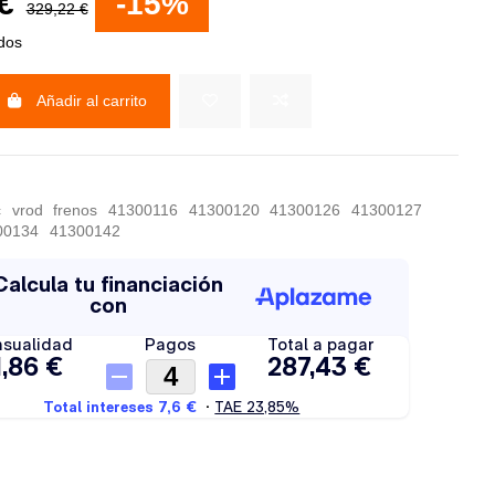
 €
-15%
329,22 €
idos
Añadir al carrito
c
vrod
frenos
41300116
41300120
41300126
41300127
00134
41300142