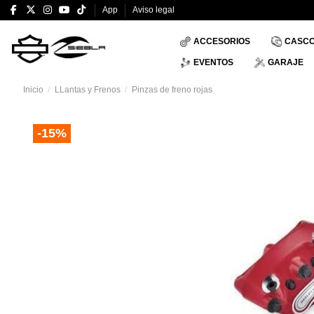
App
Aviso legal
ACCESORIOS
CASC
EVENTOS
GARAJE
Inicio
LLantas y Frenos
Pinzas de freno rojas
-15%