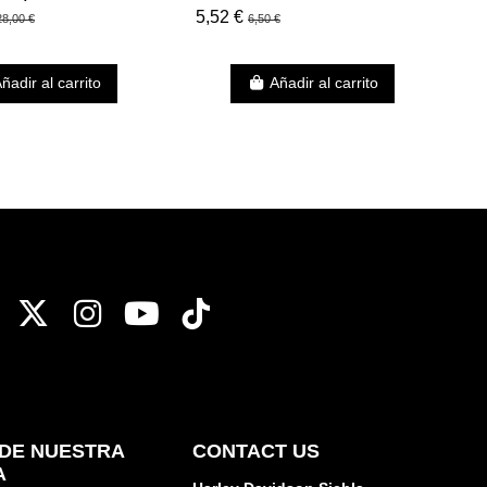
A
5,52 €
1
28,00 €
6,50 €
P
ñadir al carrito
Añadir al carrito
DE NUESTRA
CONTACT US
A