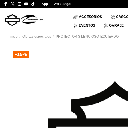
App
Aviso legal
ACCESORIOS
CASC
EVENTOS
GARAJE
Inicio
Ofertas especiales
PROTECTOR SILENCIOSO IZQUIERDO
-15%