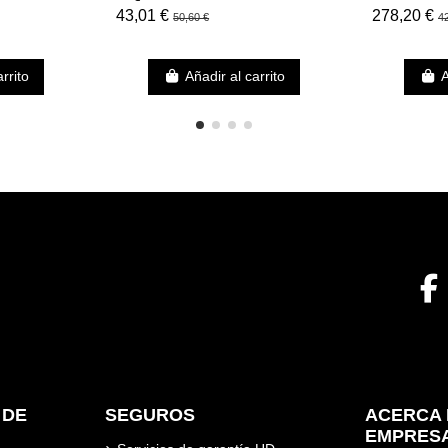
CARGA I
43,01 €
278,20 €
50,60 €
4
rrito
Añadir al carrito
A
 DE
SEGUROS
ACERCA 
EMPRES