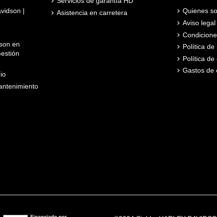
Servicios de garantía HD
avidson |
Quienes s
Asistencia en carretera
Aviso legal
Condicione
son en
Política d
estión
Política de
Gastos de 
io
ntenimiento