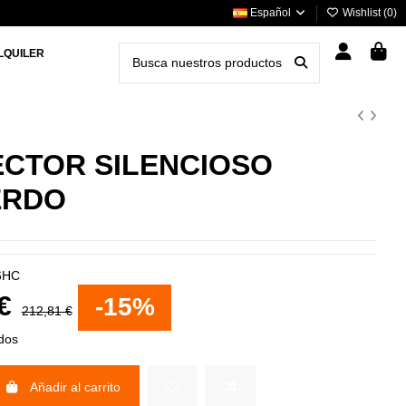
Español
Wishlist (
0
)
LQUILER
CTOR SILENCIOSO
ERDO
6HC
 €
-15%
212,81 €
idos
Añadir al carrito