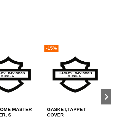
-15%
-
HROME MASTER
GASKET,TAPPET
G
R, S
COVER
D