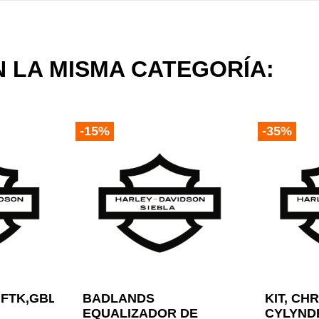
 LA MISMA CATEGORÍA:
-15%
-35%
,FTK,GBLK
BADLANDS
KIT, C
EQUALIZADOR DE
CYLYNDE