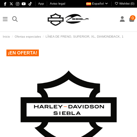
App
Aviso legal
Español
Wishlist (
0
)
0
Inicio
Ofertas especiales
LÍNEA DE FRENO, SUPERIOR, XL, DIAMONDBACK, 1
¡EN OFERTA!