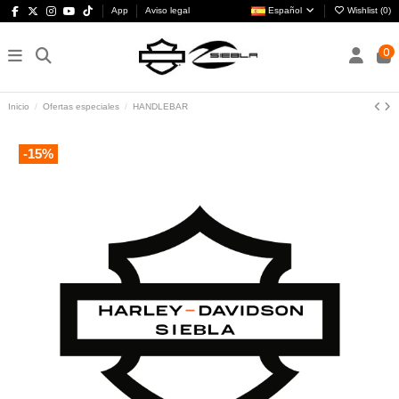
App
Aviso legal
Español
Wishlist (
0
)
0
Inicio
Ofertas especiales
HANDLEBAR
-15%