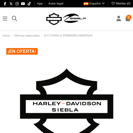
App
Aviso legal
Español
Wishlist (
0
)
0
Inicio
Ofertas especiales
KIT,CVRSLG,PRIMARIO,NARANJA
¡EN OFERTA!