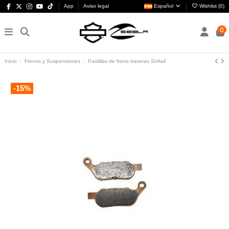
App
Aviso legal
Español
Wishlist (
0
)
0
Inicio
Frenos y Suspensiones
Pastillas de freno traseras Softail
-15%