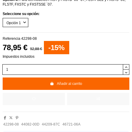
FLSTF, FXSTC y FXSTSSE ´07.
Seleccione su opción:
Referencia
42298-08
78,95 €
-15%
92,88 €
Impuestos incluidos
Añadir al carrito
42298-08
44082-00D
44209-87C
46721-06A