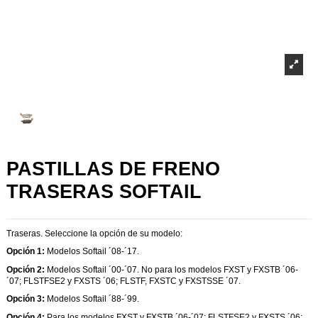
PASTILLAS DE FRENO
TRASERAS SOFTAIL
Traseras. Seleccione la opción de su modelo:
Opción 1:
Modelos Softail ´08-´17.
Opción 2:
Modelos Softail
´00-´07. No para los modelos
FXST y FXSTB ´06-
´07; FLSTFSE2 y FXSTS ´06; FLSTF, FXSTC y FXSTSSE ´07
.
Opción 3:
Modelos Softail ´88-´99.
Opción 4:
Para los modelos FXST y FXSTB ´06-´07; FLSTFSE2 y FXSTS ´06;