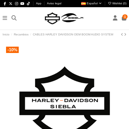
App
Aviso legal
Español
Wishlist (
0
)
0
Inicio
Recambios
CABLES HARLEY DAVIDSON OEM BOOM AUDIO SYSTEM
-10%