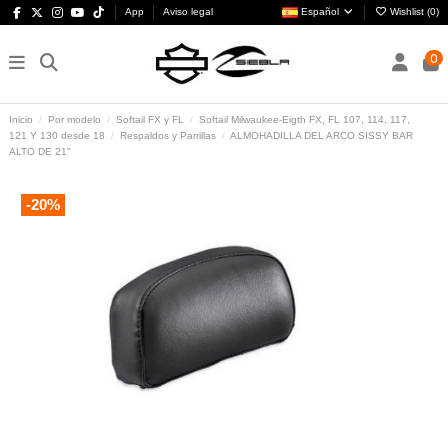
App
Aviso legal
Español
Wishlist (
0
)
0
Inicio
Por modelo
Softail FX y FL
Softail Milwaukee-Eigth FX, FL 107, 114, 117,
121 Y 130 desde 18
Respaldos y Parrillas
ALMOHADILLA DEL ARCO SISSY BAR
ALTO DE 21"
-20%