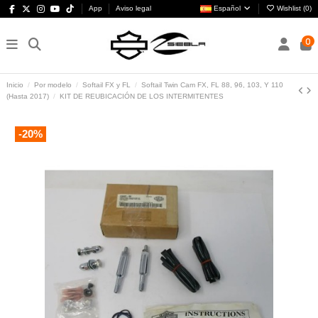
App
Aviso legal
Español
Wishlist (
0
)
0
Inicio
Por modelo
Softail FX y FL
Softail Twin Cam FX, FL 88, 96, 103, Y 110
(Hasta 2017)
KIT DE REUBICACIÓN DE LOS INTERMITENTES
-20%