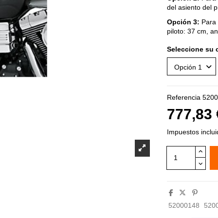
del asiento del 
Opción 3:
Para 
piloto: 37 cm, a
Seleccione su 
Referencia
5200
777,83
Impuestos inclu
52000148
520