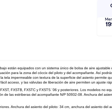
 bajo están equipados con un sistema único de bolsa de aire ajustable q
uación para la zona del cóccix del piloto y del acompañante. Así podrás
la tela impermeable con textura de la superficie del asiento permite qu
ácil acceso, y las válvulas de liberación de aire permiten un ajuste rá
 FXST, FXSTB, FXSTC y FXSTS ´06 y posteriores. Los modelos no equi
ción de las estriberas del acompañante N/P 50932-08. Anchura del asien
res. Anchura del asiento del piloto: 34 cm, anchura del asiento del