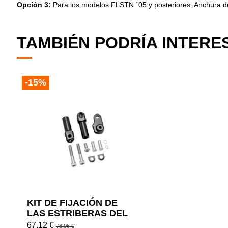
Opción 3:
Para los modelos FLSTN ´05 y posteriores. Anchura del
TAMBIÉN PODRÍA INTERE
-15%
KIT DE FIJACIÓN DE
LAS ESTRIBERAS DEL
ACOMPANANTE
67,12 €
78,96 €