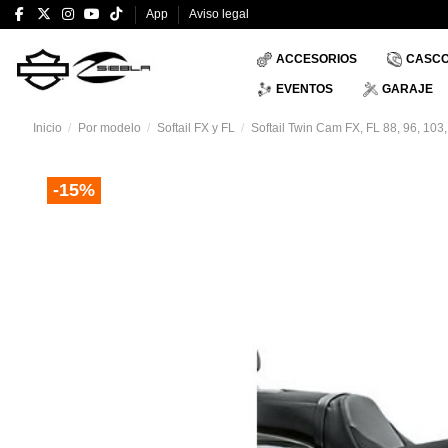
App
Aviso legal
ACCESORIOS
CASC
EVENTOS
GARAJE
Inicio
Por modelo
Softail FX y FL
Softail Twin Cam FX, FL 88, 96, 103
-15%