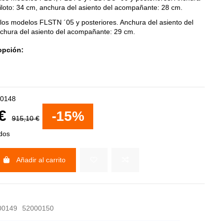
piloto: 34 cm, anchura del asiento del acompañante: 28 cm.
los modelos FLSTN ´05 y posteriores. Anchura del asiento del
nchura del asiento del acompañante: 29 cm.
opción:
0148
 €
-15%
915,10 €
idos
Añadir al carrito
00149
52000150