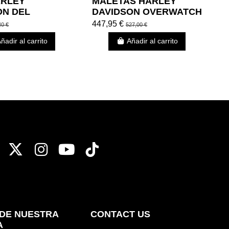
ARLEY
MALETAS HARLEY
K
ON DEL
DAVIDSON OVERWATCH
F
IDO H-D
THROW-OVER
447,95 €
6
40 €
527,00 €
CO.
ñadir al carrito
Añadir al carrito
DE NUESTRA
CONTACT US
A