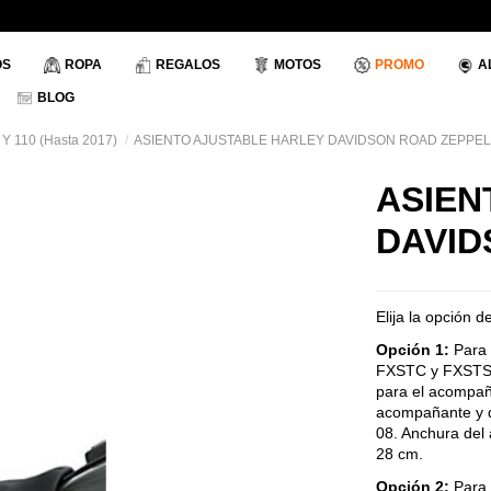
OS
ROPA
REGALOS
MOTOS
PROMO
A
BLOG
, Y 110 (Hasta 2017)
ASIENTO AJUSTABLE HARLEY DAVIDSON ROAD ZEPPEL
ASIEN
DAVID
Elija la opción d
Opción 1:
Para 
FXSTC y FXSTS ´
para el acompañ
acompañante y de
08. Anchura del 
28 cm.
Opción 2:
Para 