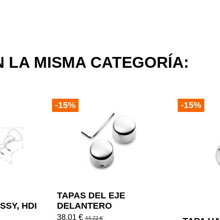
 LA MISMA CATEGORÍA:
-15%
-15%
TAPAS DEL EJE
SSY, HDI
DELANTERO
CROMADAS ESTILO
38,01 €
44,72 €