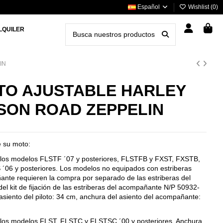
Español
Wishlist (
0
)
LQUILER
IN
TO AJUSTABLE HARLEY
SON ROAD ZEPPELIN
e su moto:
los modelos FLSTF ´07 y posteriores, FLSTFB y FXST, FXSTB,
06 y posteriores. Los modelos no equipados con estriberas
ante requieren la compra por separado de las estriberas del
l kit de fijación de las estriberas del acompañante N/P 50932-
asiento del piloto: 34 cm, anchura del asiento del acompañante:
los modelos FLST, FLSTC y FLSTSC ´00 y posteriores. Anchura