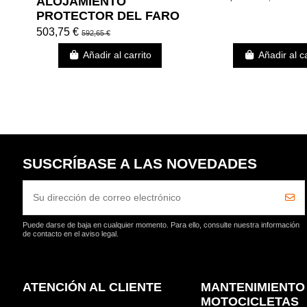
ALOJAMIENTO
PROTECTOR DEL FARO
FREIGHT TRAIN NEGRO
503,75 €
592,65 €
BRILLANTE
Añadir al carrito
Añadir al ca
SUSCRÍBASE A LAS NOVEDADES
Puede darse de baja en cualquier momento. Para ello, consulte nuestra información
de contacto en el aviso legal.
ATENCIÓN AL CLIENTE
MANTENIMIENTO
MOTOCICLETAS