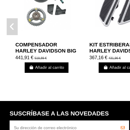
COMPENSADOR
KIT ESTRI­BER
HARLEY DAVIDSON BIG
HARLEY DAVID
TWIN SCREAMIN'
PARA EL PILOT
441,91 €
367,16 €
519,89 €
431,96 €
EAGLE PARA FXCWC
AIRFLOW CRO
Añadir al carrito
Añadir al ca
FXSTSSE3 FXSB 08-13
SUSCRÍBASE A LAS NOVEDADES