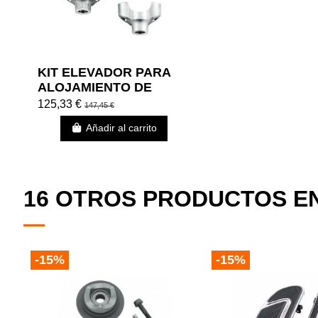
KIT ELEVADOR PARA
ALOJAMIENTO DE
FARO FREIGHT TRAIN
125,33 €
147,45 €
PARA HARLEY
Añadir al carrito
DAVIDSON
16 OTROS PRODUCTOS EN
-15%
-15%