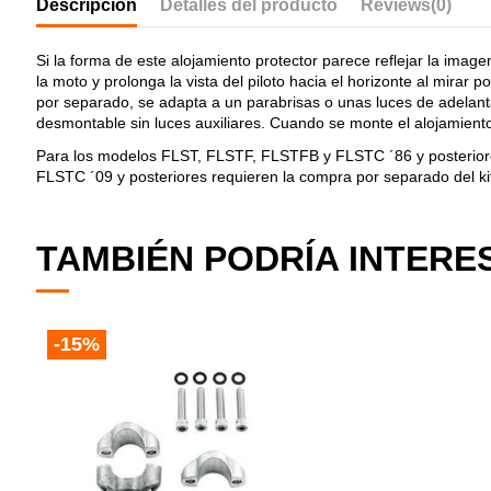
Descripción
Detalles del producto
Reviews
(0)
Si la forma de este alojamiento protector parece reflejar la imagen
la moto y prolonga la vista del piloto hacia el horizonte al mirar 
por separado, se adapta a un parabrisas o unas luces de adelantami
desmontable sin luces auxiliares. Cuando se monte el alojamiento pr
Para los modelos FLST, FLSTF, FLSTFB y FLSTC ´86 y posteriore
FLSTC ´09 y posteriores requieren la compra por separado del k
TAMBIÉN PODRÍA INTERE
-15%