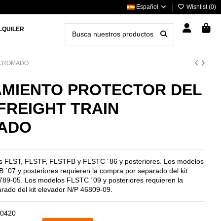
Español
Wishlist (
0
)
LQUILER
 CROMADO
MIENTO PROTECTOR DEL
FREIGHT TRAIN
ADO
s FLST, FLSTF, FLSTFB y FLSTC ´86 y posteriores. Los modelos
´07 y posteriores requieren la compra por separado del kit
789-05. Los modelos FLSTC ´09 y posteriores requieren la
rado del kit elevador N/P 46809-09.
0420