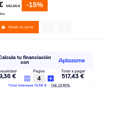
 €
-15%
592,65 €
idos
Añadir al carrito