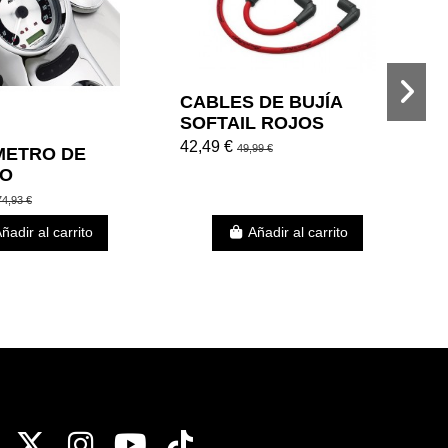
CABLES DE BUJÍA
SOFTAIL ROJOS
SCREAMIN´ EAGLE 00-
42,49 €
49,99 €
METRO DE
A
17
IO
D
FUGADO
S
5
74,93 €
C
ñadir al carrito
Añadir al carrito