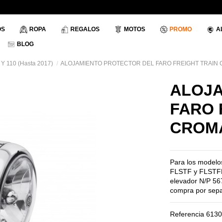
OS
ROPA
REGALOS
MOTOS
PROMO
A
BLOG
, Y 110 (Hasta 2017)
ALOJAMIENTO PROTECTOR DEL FARO FREIGHT TRAIN
ALOJA
FARO 
CROM
Para los modelo
FLSTF y FLSTFB 
elevador N/P 56
compra por sepa
Referencia
6130