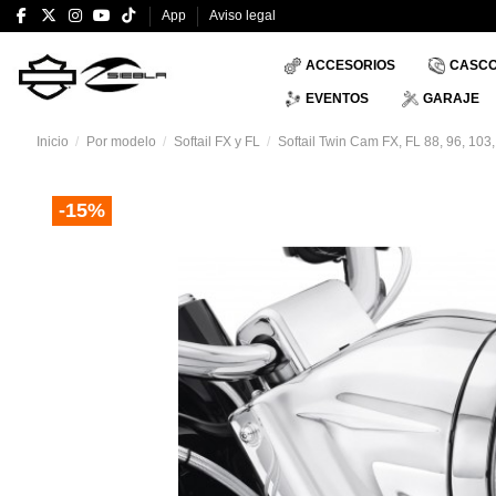
App
Aviso legal
ACCESORIOS
CASC
EVENTOS
GARAJE
Inicio
Por modelo
Softail FX y FL
Softail Twin Cam FX, FL 88, 96, 103
-15%