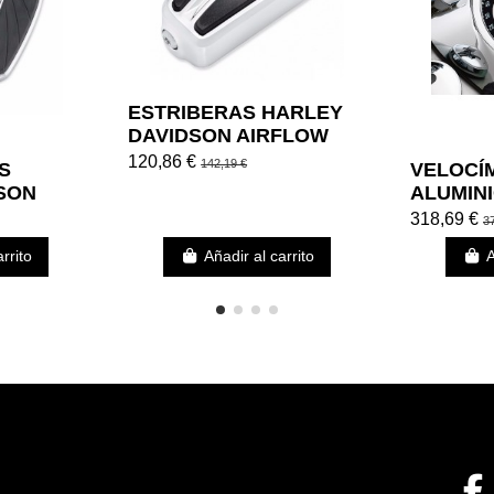
ESTRI­BERAS HARLEY
DAVIDSON AIRFLOW
CROMADAS
120,86 €
142,19 €
AS
VELOCÍ
SON
ALUMIN
O
CENTRI
318,69 €
3
MADAS
rrito
Añadir al carrito
A