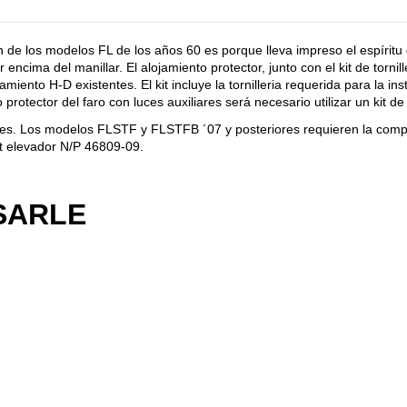
 de los modelos FL de los años 60 es porque lleva impreso el espíritu de
por encima del manillar. El alojamiento protector, junto con el kit de t
ento H-D existentes. El kit incluye la tornilleria requerida para la ins
otector del faro con luces auxiliares será necesario utilizar un kit de 
s. Los modelos FLSTF y FLSTFB ´07 y posteriores requieren la compr
it elevador N/P 46809-09.
SARLE